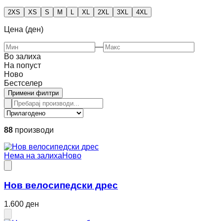
2XS
XS
S
M
L
XL
2XL
3XL
4XL
Цена (ден)
—
Во залиха
На попуст
Ново
Бестселер
Примени филтри
88
производи
Нема на залиха
Ново
Нов велосипедски дрес
1.600 ден