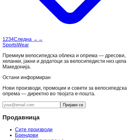
1
2
3
4
Следна →
→
SportsWear
Премиум велосипедска облека и опрема — дресови,
хеланки, јакни и додатоци за велосипедисти низ цела
Македонија.
Остани информиран
Нови производи, промоции и совети за велосипедска
опрема — директно во твојата е-пошта.
Пријави се
Продавница
Сите производи
Брендови