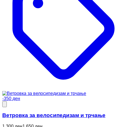
-350 ден
Ветровкa за велосипедизам и трчање
1.300 ден
1.650 ден