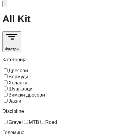
All Kit
Филтри
Категорија
Дресови
Бермуди
Хеланки
Шушкавци
Зимски дресови
Јакни
Discipline
Gravel
MTB
Road
Големина