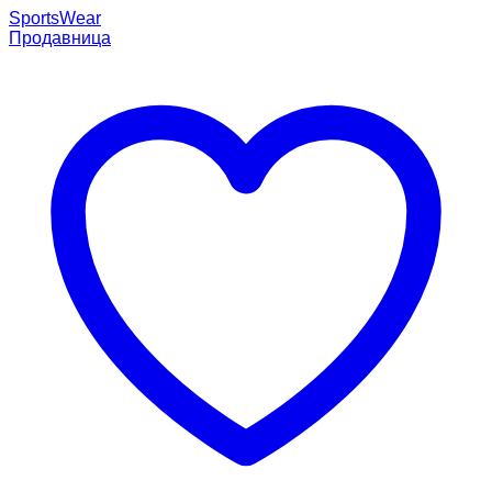
SportsWear
Продавница