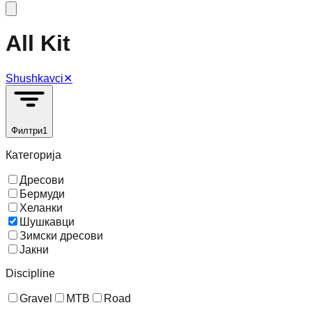
All Kit
Shushkavci
✕
Филтри
1
Категорија
Дресови
Бермуди
Хеланки
Шушкавци
Зимски дресови
Јакни
Discipline
Gravel
MTB
Road