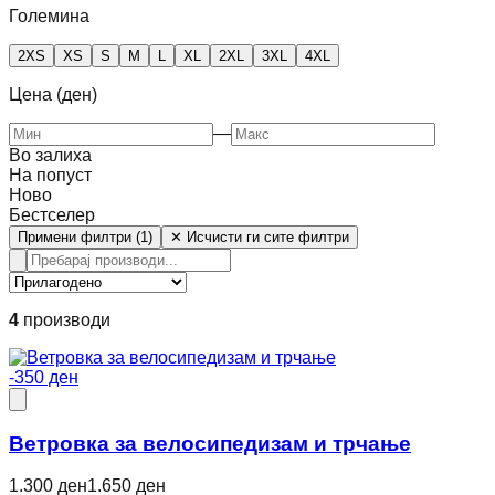
Големина
2XS
XS
S
M
L
XL
2XL
3XL
4XL
Цена (ден)
—
Во залиха
На попуст
Ново
Бестселер
Примени филтри (1)
✕ Исчисти ги сите филтри
4
производи
-350 ден
Ветровкa за велосипедизам и трчање
1.300 ден
1.650 ден