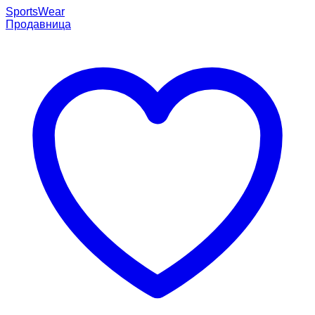
SportsWear
Продавница