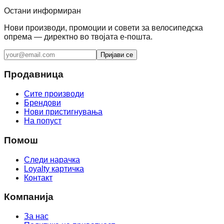
Остани информиран
Нови производи, промоции и совети за велосипедска
опрема — директно во твојата е-пошта.
Пријави се
Продавница
Сите производи
Брендови
Нови пристигнувања
На попуст
Помош
Следи нарачка
Loyalty картичка
Контакт
Компанија
За нас