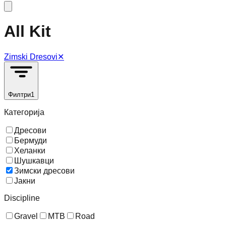
All Kit
Zimski Dresovi
✕
Филтри
1
Категорија
Дресови
Бермуди
Хеланки
Шушкавци
Зимски дресови
Јакни
Discipline
Gravel
MTB
Road