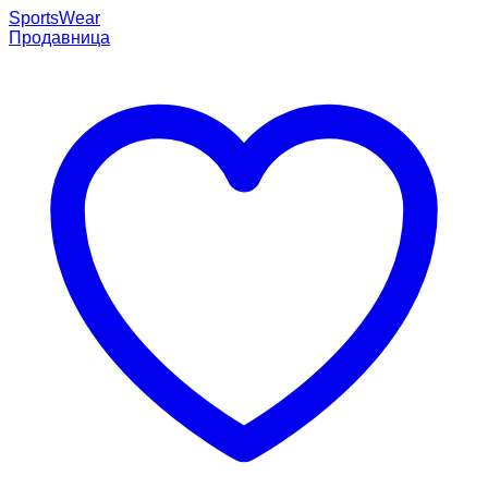
SportsWear
Продавница