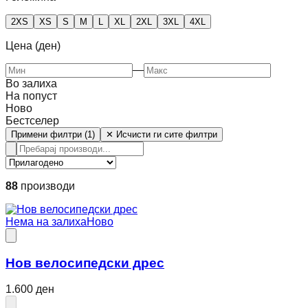
2XS
XS
S
M
L
XL
2XL
3XL
4XL
Цена (ден)
—
Во залиха
На попуст
Ново
Бестселер
Примени филтри (1)
✕ Исчисти ги сите филтри
88
производи
Нема на залиха
Ново
Нов велосипедски дрес
1.600 ден