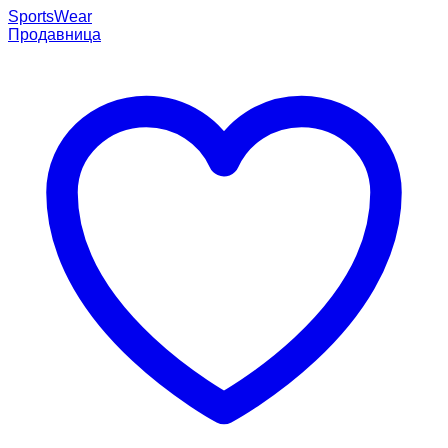
SportsWear
Продавница