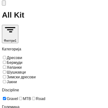
All Kit
Филтри
1
Категорија
Дресови
Бермуди
Хеланки
Шушкавци
Зимски дресови
Јакни
Discipline
Gravel
MTB
Road
Големина