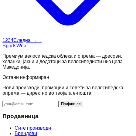
1
2
3
4
Следна →
→
SportsWear
Премиум велосипедска облека и опрема — дресови,
хеланки, јакни и додатоци за велосипедисти низ цела
Македонија.
Остани информиран
Нови производи, промоции и совети за велосипедска
опрема — директно во твојата е-пошта.
Пријави се
Продавница
Сите производи
Брендови