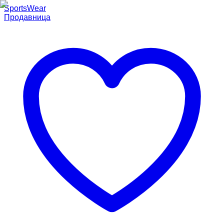
SportsWear
Продавница