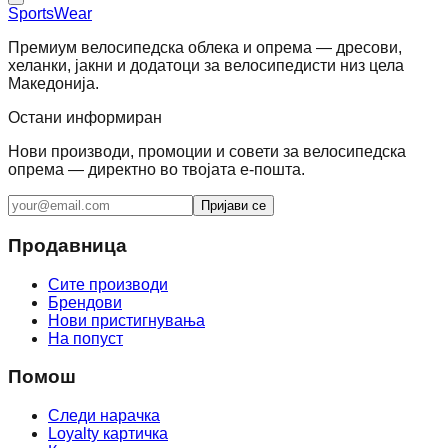
SportsWear
Премиум велосипедска облека и опрема — дресови,
хеланки, јакни и додатоци за велосипедисти низ цела
Македонија.
Остани информиран
Нови производи, промоции и совети за велосипедска
опрема — директно во твојата е-пошта.
Пријави се
Продавница
Сите производи
Брендови
Нови пристигнувања
На попуст
Помош
Следи нарачка
Loyalty картичка