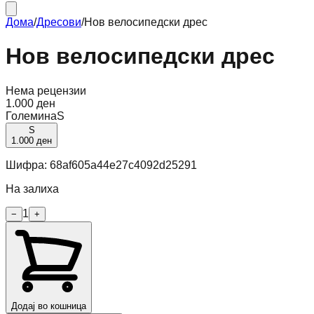
Дома
/
Дресови
/
Нов велосипедски дрес
Нов велосипедски дрес
Нема рецензии
1.000 ден
Големина
S
S
1.000 ден
Шифра:
68af605a44e27c4092d25291
На залиха
1
−
+
Додај во кошница