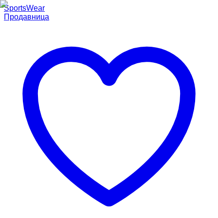
SportsWear
Продавница