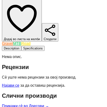
Додај во листа на желби
Сподели
Gravel
MTB
Road
Description
Specifications
Нема опис.
Рецензии
Сè уште нема рецензии за овој производ.
Најави се
за да оставиш рецензија.
Слични производи
Прикажи сè во
Дресови
→