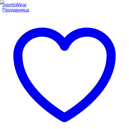
SportsWear
Продавница