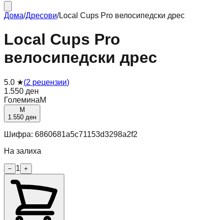
Дома
/
Дресови
/
Local Cups Pro велосипедски дрес
Local Cups Pro
велосипедски дрес
5.0
★
(
2
рецензии
)
1.550 ден
Големина
M
M
1.550 ден
Шифра:
6860681a5c71153d3298a2f2
На залиха
1
−
+