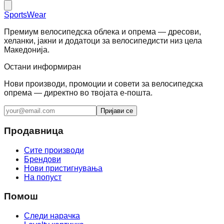
SportsWear
Премиум велосипедска облека и опрема — дресови,
хеланки, јакни и додатоци за велосипедисти низ цела
Македонија.
Остани информиран
Нови производи, промоции и совети за велосипедска
опрема — директно во твојата е-пошта.
Пријави се
Продавница
Сите производи
Брендови
Нови пристигнувања
На попуст
Помош
Следи нарачка