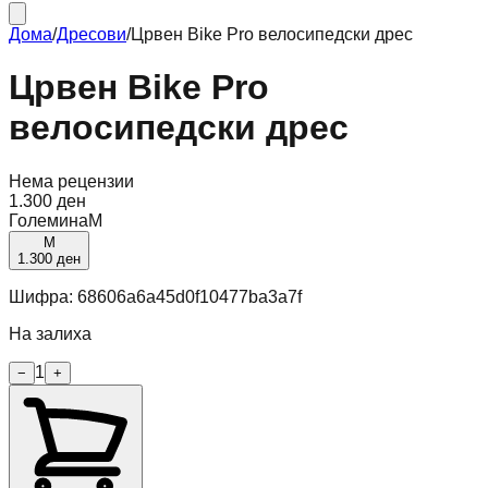
Дома
/
Дресови
/
Црвен Bike Pro велосипедски дрес
Црвен Bike Pro
велосипедски дрес
Нема рецензии
1.300 ден
Големина
M
M
1.300 ден
Шифра:
68606a6a45d0f10477ba3a7f
На залиха
1
−
+