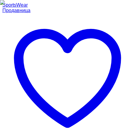
SportsWear
Продавница