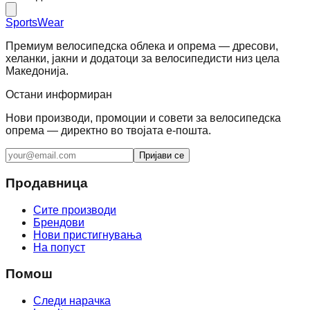
SportsWear
Премиум велосипедска облека и опрема — дресови,
хеланки, јакни и додатоци за велосипедисти низ цела
Македонија.
Остани информиран
Нови производи, промоции и совети за велосипедска
опрема — директно во твојата е-пошта.
Пријави се
Продавница
Сите производи
Брендови
Нови пристигнувања
На попуст
Помош
Следи нарачка