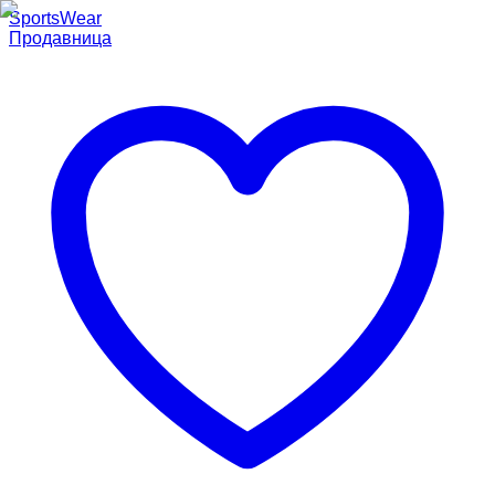
SportsWear
Продавница