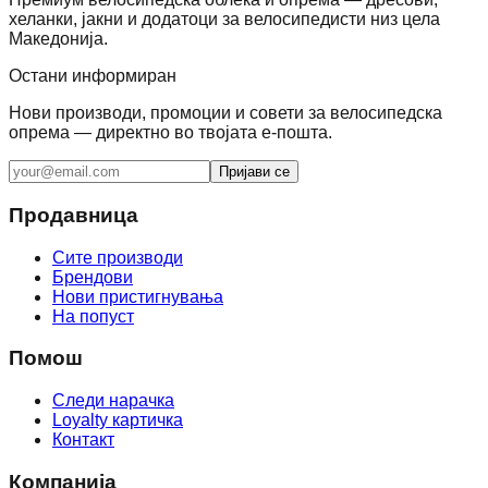
хеланки, јакни и додатоци за велосипедисти низ цела
Македонија.
Остани информиран
Нови производи, промоции и совети за велосипедска
опрема — директно во твојата е-пошта.
Пријави се
Продавница
Сите производи
Брендови
Нови пристигнувања
На попуст
Помош
Следи нарачка
Loyalty картичка
Контакт
Компанија