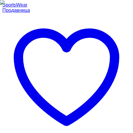
SportsWear
Продавница