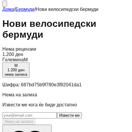
Дома
/
Бермуди
/
Нови велосипедски бермуди
Нови велосипедски
бермуди
Нема рецензии
1.200 ден
Големина
M
M
1.200 ден
нема залиха
Шифра:
687bd75b9f780e3f92041da1
Нема на залиха
Извести ме кога ќе биде достапно
Извести ме
Нема на залиха