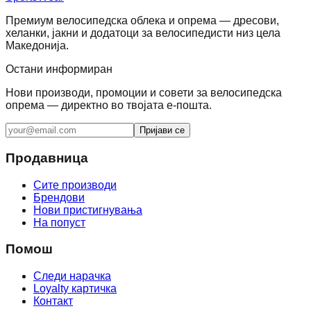
Премиум велосипедска облека и опрема — дресови,
хеланки, јакни и додатоци за велосипедисти низ цела
Македонија.
Остани информиран
Нови производи, промоции и совети за велосипедска
опрема — директно во твојата е-пошта.
Пријави се
Продавница
Сите производи
Брендови
Нови пристигнувања
На попуст
Помош
Следи нарачка
Loyalty картичка
Контакт