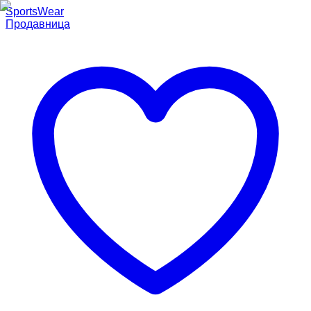
SportsWear
Продавница