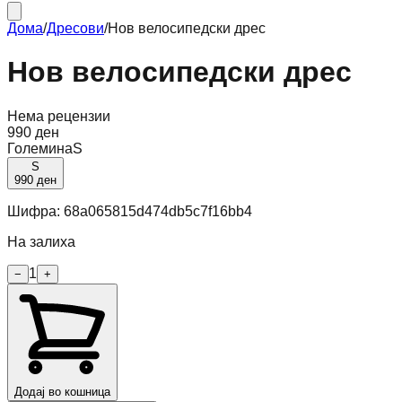
Дома
/
Дресови
/
Нов велосипедски дрес
Нов велосипедски дрес
Нема рецензии
990 ден
Големина
S
S
990 ден
Шифра:
68a065815d474db5c7f16bb4
На залиха
1
−
+
Додај во кошница