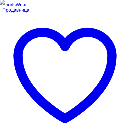
SportsWear
Продавница