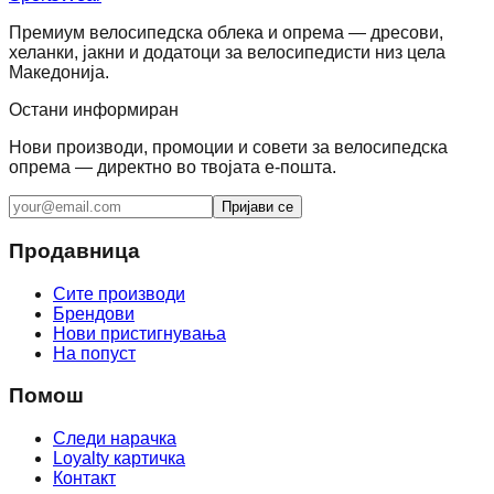
Премиум велосипедска облека и опрема — дресови,
хеланки, јакни и додатоци за велосипедисти низ цела
Македонија.
Остани информиран
Нови производи, промоции и совети за велосипедска
опрема — директно во твојата е-пошта.
Пријави се
Продавница
Сите производи
Брендови
Нови пристигнувања
На попуст
Помош
Следи нарачка
Loyalty картичка
Контакт