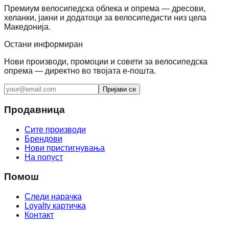
Премиум велосипедска облека и опрема — дресови,
хеланки, јакни и додатоци за велосипедисти низ цела
Македонија.
Остани информиран
Нови производи, промоции и совети за велосипедска
опрема — директно во твојата е-пошта.
Пријави се
Продавница
Сите производи
Брендови
Нови пристигнувања
На попуст
Помош
Следи нарачка
Loyalty картичка
Контакт