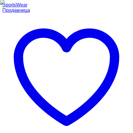
SportsWear
Продавница