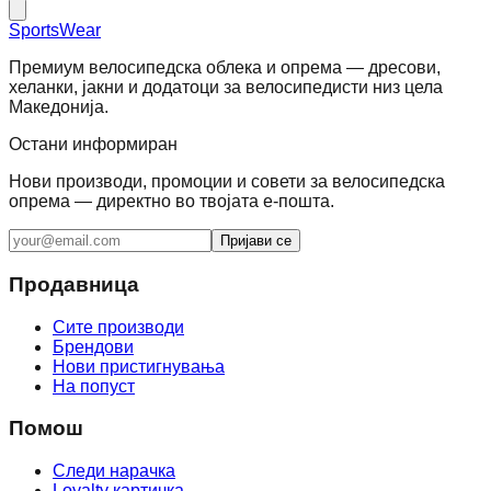
SportsWear
Премиум велосипедска облека и опрема — дресови,
хеланки, јакни и додатоци за велосипедисти низ цела
Македонија.
Остани информиран
Нови производи, промоции и совети за велосипедска
опрема — директно во твојата е-пошта.
Пријави се
Продавница
Сите производи
Брендови
Нови пристигнувања
На попуст
Помош
Следи нарачка
Loyalty картичка