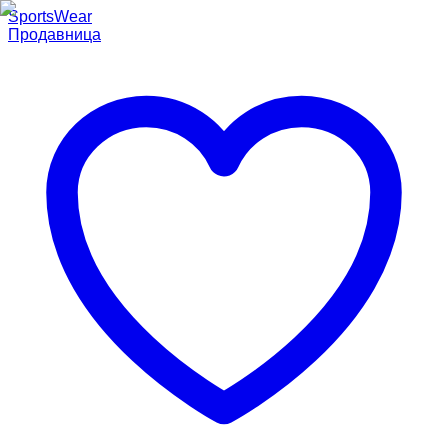
SportsWear
Продавница