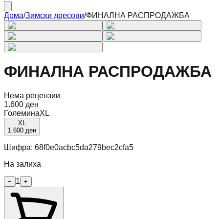
Дома
/
Зимски дресови
/
ФИНАЛНА РАСПРОДАЖБА
ФИНАЛНА РАСПРОДАЖБА
Нема рецензии
1.600 ден
Големина
XL
XL
1.600 ден
Шифра:
68f0e0acbc5da279bec2cfa5
На залиха
1
−
+