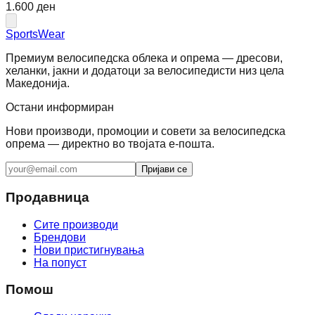
1.600 ден
SportsWear
Премиум велосипедска облека и опрема — дресови,
хеланки, јакни и додатоци за велосипедисти низ цела
Македонија.
Остани информиран
Нови производи, промоции и совети за велосипедска
опрема — директно во твојата е-пошта.
Пријави се
Продавница
Сите производи
Брендови
Нови пристигнувања
На попуст
Помош