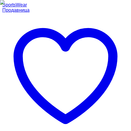
SportsWear
Продавница