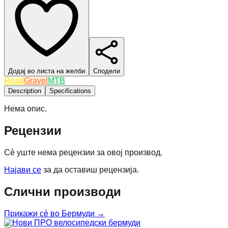
Додај во листа на желби
Сподели
Road
Gravel
MTB
Description
Specifications
Нема опис.
Рецензии
Сè уште нема рецензии за овој производ.
Најави се
за да оставиш рецензија.
Слични производи
Прикажи сè во
Бермуди
→