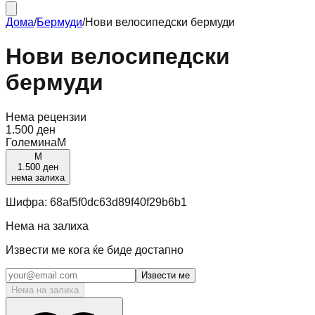
Дома
/
Бермуди
/
Нови велосипедски бермуди
Нови велосипедски
бермуди
Нема рецензии
1.500 ден
Големина
M
M
1.500 ден
нема залиха
Шифра:
68af5f0dc63d89f40f29b6b1
Нема на залиха
Извести ме кога ќе биде достапно
Извести ме
Нема на залиха