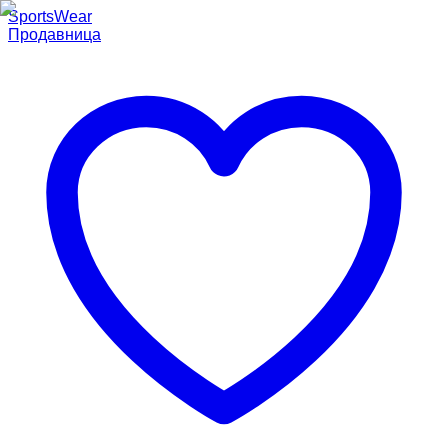
SportsWear
Продавница