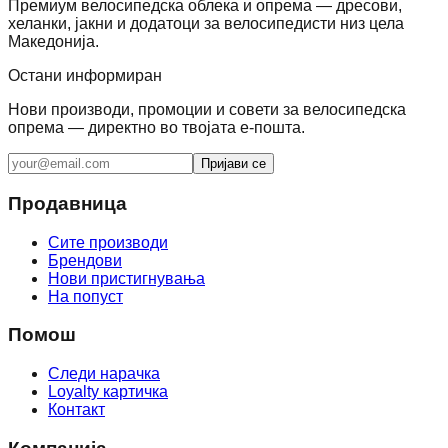
Премиум велосипедска облека и опрема — дресови,
хеланки, јакни и додатоци за велосипедисти низ цела
Македонија.
Остани информиран
Нови производи, промоции и совети за велосипедска
опрема — директно во твојата е-пошта.
Пријави се
Продавница
Сите производи
Брендови
Нови пристигнувања
На попуст
Помош
Следи нарачка
Loyalty картичка
Контакт